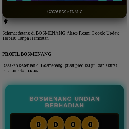
©2026 BOSMENANG
Selamat datang di BOSMENANG Akses Resmi Google Update
Terbaru Tanpa Hambatan
PROFIL BOSMENANG
Rasakan keseruan di Bosmenang, pusat prediksi jitu dan akurat
pasaran toto macau.
BOSMENANG UNDIAN
BERHADIAH
0
0
0
0