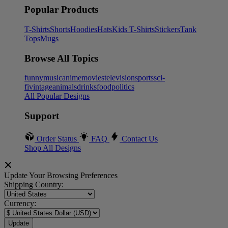
Popular Products
T-Shirts
Shorts
Hoodies
Hats
Kids T-Shirts
Stickers
Tank
Tops
Mugs
Browse All Topics
funny
music
anime
movies
television
sports
sci-
fi
vintage
animals
drinks
food
politics
All Popular Designs
Support
Order Status
FAQ
Contact Us
Shop All Designs
Update Your Browsing Preferences
Shipping Country:
Currency: