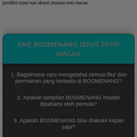
prediksi tepat nan akurat pasaran toto macau.
FAQ BOSMENANG SITUS TOTO
MACAU
1. Bagaimana cara mengetahui semua fitur dan
permainan yang tersedia di BOSMENANG?
Pertama lakukan login terlebih dahulu, semua
2. Apakah tampilan BOSMENANG mudah
kategori dan fitur akan muncul di halaman utama,
dipahami oleh pemula?
memudahkan member untuk menavigasi dan
memilih sesuai kebutuhan.
Tentu saja snagat mudah. Menu dan fitur tersusun
3. Apakah BOSMENANG bisa diakses kapan
rapi sehingga pengguna baru dapat langsung
saja?
memahami cara penggunaan tanpa kebingungan.