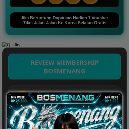
Jika Beruntung Dapatkan Hadiah 1 Voucher
Tiket Jalan-Jalan Ke Korea Selatan Gratis
REVIEW MEMBERSHIP
BOSMENANG
Aldi Lesmana – Bogor
AL
“Saya mendapatkan pengalaman yang luar
biasa sejak bermain di Bosmenang, ini
definisi bermain dengan rasa aman dan
nyaman!”