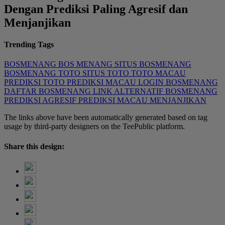
Dengan Prediksi Paling Agresif dan
Menjanjikan
Trending Tags
BOSMENANG
BOS MENANG
SITUS BOSMENANG
BOSMENANG TOTO
SITUS TOTO
TOTO MACAU
PREDIKSI TOTO
PREDIKSI MACAU
LOGIN BOSMENANG
DAFTAR BOSMENANG
LINK ALTERNATIF BOSMENANG
PREDIKSI AGRESIF
PREDIKSI MACAU MENJANJIKAN
The links above have been automatically generated based on tag
usage by third-party designers on the TeePublic platform.
Share this design: