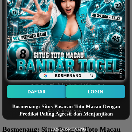
Sri Ratna – Lubuk Pakam
SR
“Prediksi yang diberikan oleh Bosmenang
emank tiada duanya, saya tidak perlu
susah-susah cari prediksi di platform lain
lagi.”
Hery Nebula – Bandung
HN
“Situs bosmenang sangat responsif dan
bisa diakses menggunakan internet data
maupun wifi, tidak banyak situs yang
senyaman ini!”
DAFTAR
LOGIN
Bosmenang: Situs Pasaran Toto Macau Dengan
©2026 BOSMENANG
Prediksi Paling Agresif dan Menjanjikan
Bosmenang: Situs Pasaran Toto Macau
© 2026
BOSMENANG