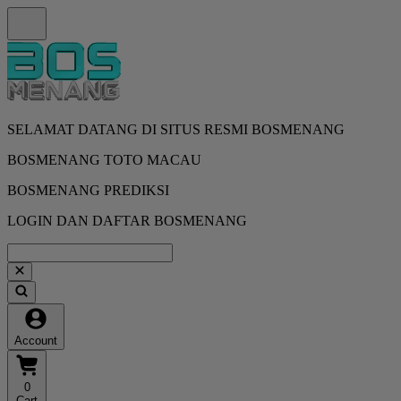
SELAMAT DATANG DI SITUS RESMI BOSMENANG
BOSMENANG TOTO MACAU
BOSMENANG PREDIKSI
LOGIN DAN DAFTAR BOSMENANG
Account
0
Cart