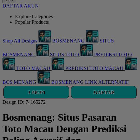
DAFTAR AKUN
Explore Categories
Popular Products
Shop All Designs
BOSMENANG
SITUS
BOSMENANG
SITUS TOTO
PREDIKSI TOTO
TOTO MACAU
PREDIKSI TOTO MACAU
BOS MENANG
BOSMENANG LINK ALTERNATIF
LOGIN
DAFTAR
Design ID: 74165272
Bosmenang: Situs Pasaran
Toto Macau Dengan Prediksi