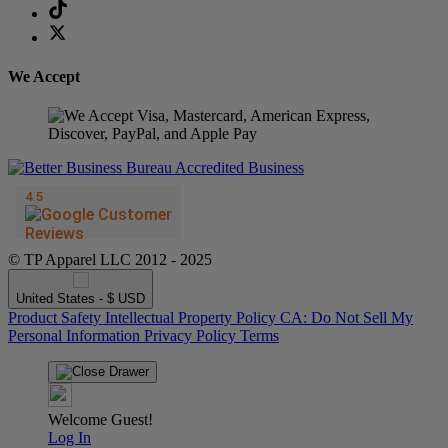
We Accept
© TP Apparel LLC 2012 - 2025
United States - $ USD
Product Safety
Intellectual Property Policy
CA: Do Not Sell My
Personal Information
Privacy Policy
Terms
Welcome Guest!
Log In