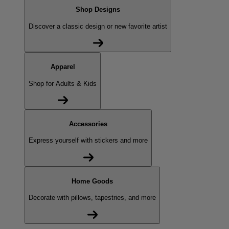
Shop Designs
Discover a classic design or new favorite artist
Apparel
Shop for Adults & Kids
Accessories
Express yourself with stickers and more
Home Goods
Decorate with pillows, tapestries, and more